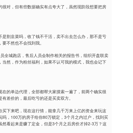
的很对，但有些数据确实有点夸大了，虽然现阶段想要把房
不是割韭菜吗，收了钱不干活，卖不出去怎么办，那不是亏
，要不然也不会找到我。
人员全城跑店，售后人员会制作相关的报告书，组织开盘联卖
，当然，作为粉丝福利，如果不认可我的模式，我也会记下
现在的单边代理，全部都帮大家摸索一遍了，前两个确实很
是有差价的，最后吃亏的还是买卖双方。
款买下来吧，现在这行情，能拿几千万来上亿的资金来玩这
吗，100万的房子给你80万锁定，3个月之内过户，找到买
然看起来是赚了定金，但是3个月之后房价才掉2-3万？这