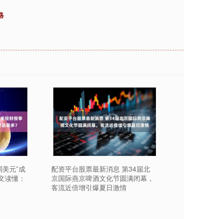
略
弱美元”成
配资平台股票最新消息 第34届北
文读懂：
京国际燕京啤酒文化节圆满闭幕，
客流近倍增引爆夏日激情