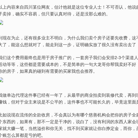
以上内容来自四川某位网友，估计他就是这位专业人士！不可否认，他说
子卖掉，确实不容易，但只要认真对待，还是没那么难的。
到现在为止，还有很多业主不明白，为什么我们卖个房子还要先收费，这
大了，能这么想就对了，能走到这一步，证明确实放了很久没有卖出去了
我们这个费用最终也是用于房子推广的，一套房子我们会安排2-3个渠道
活动等等，这些都是需要成本的，不是简单的一句大龙哥你帮我卖好不好
你的房子，如果真的碰到有需要的买家我也会推荐。
我做单边代理这件事已经有一年了，从最早的商业拍卖到装修代卖，再到
赚钱，但对于业主来说是不公平的，这件事也不可能长久的，毕竟这里面
比如说现在流传的全款收房，不会真以为有哪个慈善机构会把你的房子全
个东西的，如果有，那不一定是干净的，说白了，没有利润的东西人家会玩
家就大赚一笔，当然溢价和你无关，找不到买家就让你白挣定金，而你，虽
个账怎么算都是亏的吧。