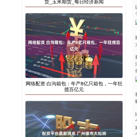
货_玉米期货_每日经济新闻
网络配资 白沟箱包：年产8亿只箱包，一年狂
揽百亿元