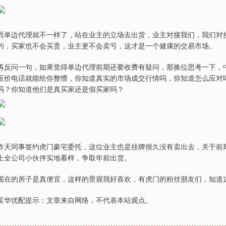
而单边代理就不一样了，站在业主的立场去出货，业主对接我们，我们对
的，买家也不会买贵，业主更不会卖亏，这才是一个健康的交易市场。
再反问一句，如果觉得单边代理前期还要收费有疑问，那换位思考一下，
压价电话就能给你整懵，你知道真实的市场成交行情吗，你知道怎么应对
吗？你知道他们是真买家还是假买家吗？
昨天同事签约虎门豪宅委托，这位业主也是挂牌很久没有卖出去，关于前
上全公司小伙伴实地看样，争取年前出货。
现在的房子是真便宜，这样的景观我好喜欢，有虎门的粉丝朋友们，知道
富华优配提示：文章来自网络，不代表本站观点。